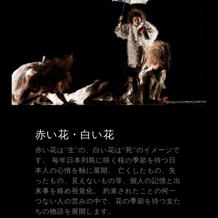
赤い花・白い花
赤い花は“生”の、白い花は“死”のイメージで
す。 毎年日本列島に咲く桜の季節を待つ日
本人の心情を軸に展開。 亡くしたもの、失
ったもの、見えないもの等、個人の記憶と出
来事を絡め視覚化。 約束されたことの何一
つない人の営みの中で、花の季節を待つ女た
ちの物語を展開します。