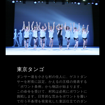
東京タンゴ
ダンサー達を小さな村の住人に、ゲストダン
サーを村長に設定。かえるの王様の発表する
「ポワント条例」から物語が始まります。
この命令を受けて、村民は必死にポワントに
挑戦します。日常的な営みをポワントを履い
て行う不条理を視覚化した童話仕立てのダン